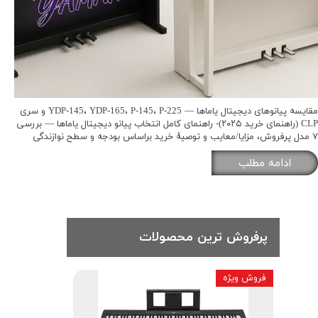
مقایسه پیانوهای دیجیتال یاماها — YDP-145، YDP-165، P-145، P-225 و سری
CLP (راهنمای خرید ۲۰۲۵)- راهنمای کامل انتخاب پیانو دیجیتال یاماها — بررسی
۷ مدل پرفروش، مزایا/معایب و توصیهٔ خرید براساس بودجه و سطح نوازندگی
ادامه مطلب
پرفروش ترین محصولات
فروش ویژه