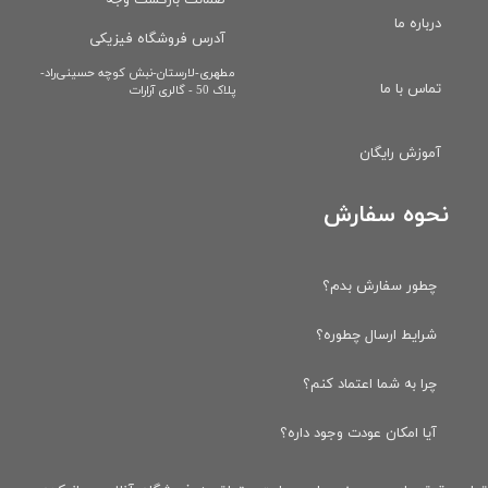
ضمانت بازگشت وجه
درباره ما
آدرس فروشگاه فیزیکی
​مطهری-لارستان-نبش کوچه حسینی‌راد-
تماس با ما
پلاک 50 - گالری آرارات
آموزش رایگان
نحوه سفارش
چطور سفارش بدم؟
شرایط ارسال چطوره؟
چرا به شما اعتماد کنم؟
آیا امکان عودت وجود داره؟