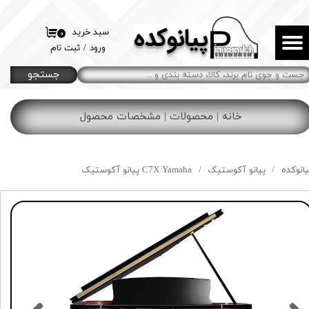
پیانوکده
حساب کاربری من
سبد خرید
۰
ورود
/
ثبت نام
تغییر گذر واژه
جستجو
سفارشات
خانه | محصولات | مشخصات محصول
خروج از حساب کاربری
یانوکده
پیانو آکوستیک
C7X Yamaha پیانو آکوستیک