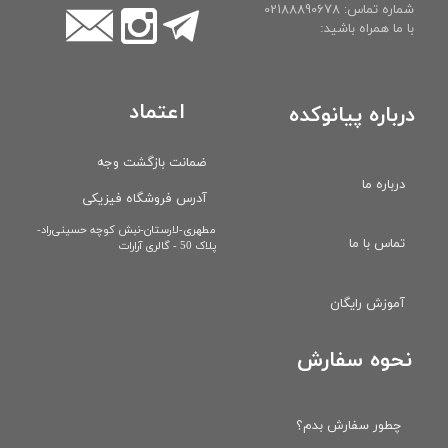
شماره تماس: 02188890678
با ما همراه باشید:
اعتماد
درباره پیانوکده
ضمانت بازگشت وجه
درباره ما
آدرس فروشگاه فیزیکی
​مطهری-لارستان-نبش کوچه حسینی‌راد-
تماس با ما
پلاک 50 - گالری آرارات
آموزش رایگان
نحوه سفارش
چطور سفارش بدم؟