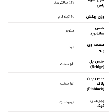
119 سانتی‌متر
باس
وزن چکش
10 کیلوگرم
جنس
صنوبر
ساندبورد
صفحه وی
دارد
پرو
جنس پل
افرا سخت
(Bridge)
جنس پین
بلاک
افرا سخت
(Pinblock)
پین‌های
Cut thread
کوک