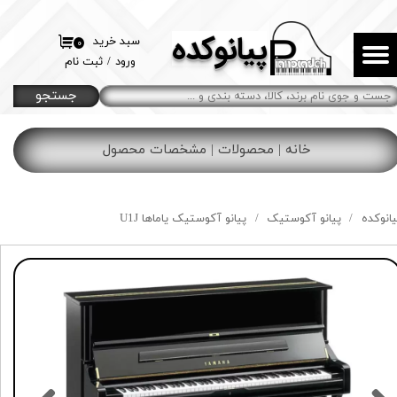
پیانوکده
حساب کاربری من
سبد خرید
۰
ورود
/
ثبت نام
تغییر گذر واژه
جستجو
سفارشات
خانه | محصولات | مشخصات محصول
خروج از حساب کاربری
یانوکده
پیانو آکوستیک
پیانو آکوستیک یاماها U1J