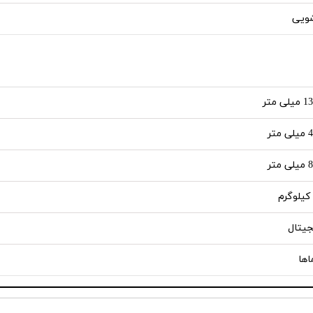
ویی
لی متر
 متر
 متر
جیتال
اها