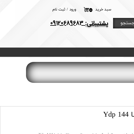
سبد خرید
ورود
/
ثبت نام
۰
حساب کاربری من
​پشتیبانی:
09120689683
ستجو
تغییر گذر واژه
سفارشات
خروج از حساب
کاربری
Yd