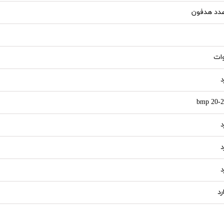
د
20-255
د
د
د
رد