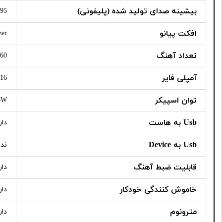
بیشینه صدای تولید شده (پلیفونی)
95
افکت پیانو
zer
تعداد آهنگ
60
آمپلی فایر
16 وات
توان اسپیکر
8W
Usb به هاست
دار
Usb به Device
ندا
قابلیت ضبط آهنگ
دار
خاموش کنندگی خودکار
دار
مترونوم
دار