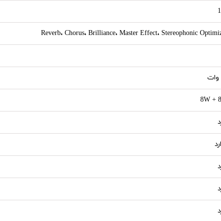
1
Reverb، Chorus، Brilliance، Master Effect، Stereophonic Optimi
8W + 
د
رد
د
د
د