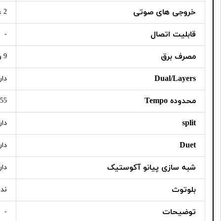
خروجی های صوتی
2 عدد هدفون
قابلیت اتصال
-
مصرف برق
9 وات
Dual/Layers
دار
محدوده Tempo
 bmp
split
دار
Duet
دار
شبه سازی پیانو آکوستیک
دار
بلوتوث
ندا
توضیحات
-