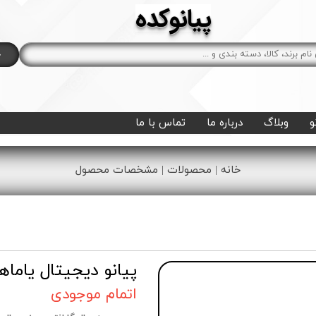
پیانوکده
ج
و
وبلاگ
درباره ما
تماس با ما
خانه | محصولات | مشخصات محصول
پیانو دیجیتال یاماها p 144
اتمام موجودی