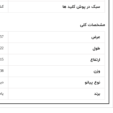
سبک در پوش کلید ها
کش
مشخصات کلی
عرض
1357 می
طول
422 میلی
ارتفاع
815 میلی
وزن
38 کیلوگرم
نوع پیانو
دی
برند
یام