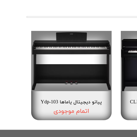
پیانو دیجیتال یاماها Ydp-103
اتمام موجودی