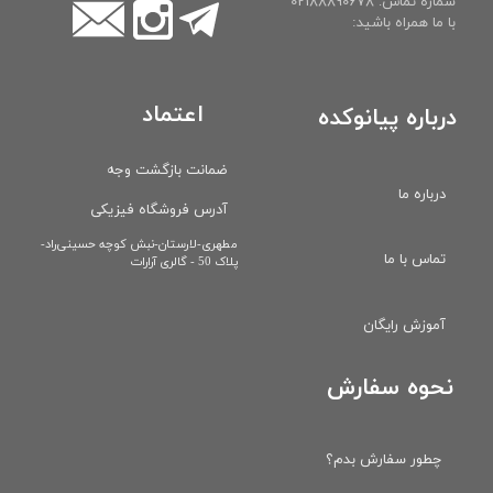
شماره تماس: 02188890678
با ما همراه باشید:
اعتماد
درباره پیانوکده
ضمانت بازگشت وجه
درباره ما
آدرس فروشگاه فیزیکی
​مطهری-لارستان-نبش کوچه حسینی‌راد-
تماس با ما
پلاک 50 - گالری آرارات
آموزش رایگان
نحوه سفارش
چطور سفارش بدم؟