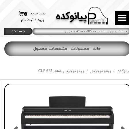
پیانوکده
حساب کاربری من
سبد خرید
۰
ورود
/
ثبت نام
تغییر گذر واژه
جستجو
سفارشات
خانه | محصولات | مشخصات محصول
خروج از حساب کاربری
یانوکده
پیانو دیجیتال
پیانو دیجیتال یاماها CLP 625