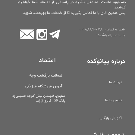
دستاورد ماست. مطمئن باشید در پاسبانی از اعتماد شما خواهیم
کوشید.
پس همین الان با ما تماس بگیرید تا از خدمات ما بهره‌مند شوید.
شماره تماس: 02188890678
با ما همراه باشید:
اعتماد
درباره پیانوکده
ضمانت بازگشت وجه
درباره ما
آدرس فروشگاه فیزیکی
​مطهری-لارستان-نبش کوچه حسینی‌راد-
تماس با ما
پلاک 50 - گالری آرارات
آموزش رایگان