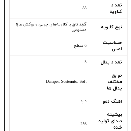
تعداد
88
کلاویه
گرند تاچ با کلاویه‎‌های چوبی و روکش عاج
نوع کلاویه
مصنوعی
حساسیت
6 سطح
لمس
تعداد پدال
3
توابع
مختلف
Damper, Sostenuto, Soft
پدال ها
اهنگ دمو
دارد
بیشینه
صدای تولید
256
شده