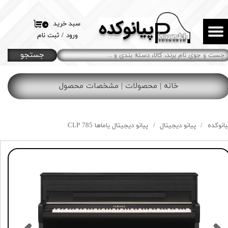
پیانوکده
حساب کاربری من
سبد خرید
۰
ورود
/
ثبت نام
تغییر گذر واژه
جستجو
سفارشات
خانه | محصولات | مشخصات محصول
خروج از حساب کاربری
یانوکده
پیانو دیجیتال
پیانو دیجیتال یاماها CLP 785