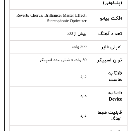
(پلیفونی)
Reverb، Chorus، Brilliance، Master Effect،
افکت پیانو
Stereophonic Optimizer
تعداد آهنگ
بیش از 500
آمپلی فایر
300 وات
توان اسپیکر
50 وات x شش عدد اسپیکر
Usb به
دارد
هاست
Usb به
دارد
Device
قابلیت ضبط
دارد
آهنگ