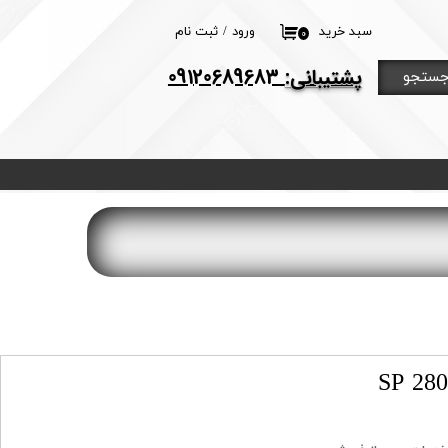
سبد خرید
ورود
/
ثبت نام
۰
حساب کاربری من
​پشتیبانی:
09120689683
ستجو
تغییر گذر واژه
سفارشات
خروج از حساب
کاربری