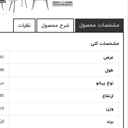
مشخصات محصول
شرح محصول
نظرات
مشخصات کلی
عرض
1361 می
طول
406 میلی
نوع پیانو
دی
ارتفاع
785 میلی
وزن
19 کیلوگرم
برند
کر