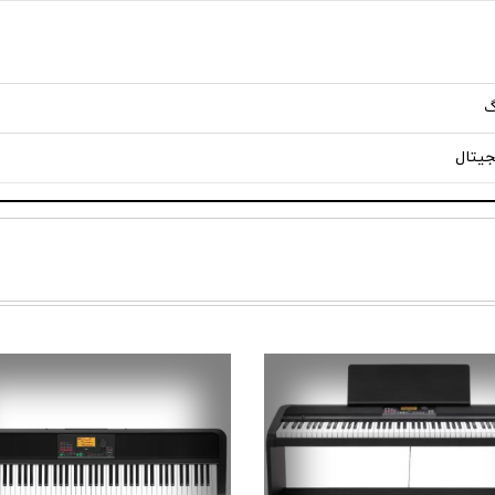
گ
جیتال