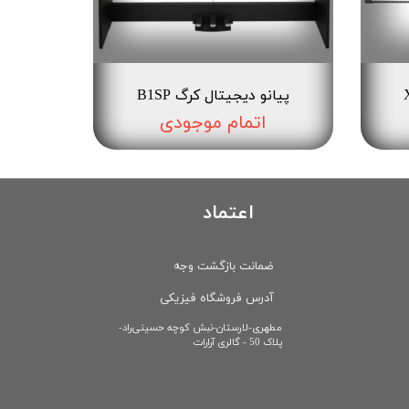
پیانو دیجیتال کرگ B1SP
اتمام موجودی
اعتماد
ضمانت بازگشت وجه
آدرس فروشگاه فیزیکی
​مطهری-لارستان-نبش کوچه حسینی‌راد-
پلاک 50 - گالری آرارات