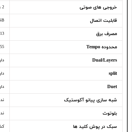
خروجی های صوتی
2 عدد هدفون
قابلیت اتصال
SB
مصرف برق
13 وات
محدوده Tempo
 bmp
Dual/Layers
دار
split
دار
Duet
دار
شبه سازی پیانو آکوستیک
ندا
بلوتوث
ندا
سبک در پوش کلید ها
کش