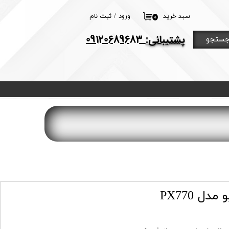
سبد خرید
ورود
/
ثبت نام
۰
حساب کاربری من
​پشتیبانی:
09120689683
ستجو
تغییر گذر واژه
سفارشات
خروج از حساب
کاربری
ل PX770