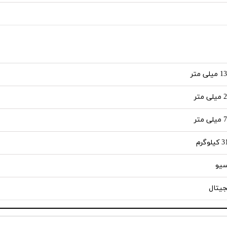
لی متر
 متر
 متر
لوگرم
سیو
جیتال