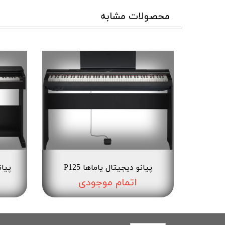
محصولات مشابه
پیانو دیجیتال یاماها P125
پیانو
اتمام موجودی