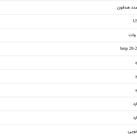
U
20-255
د
د
د
رد
رد
ویی