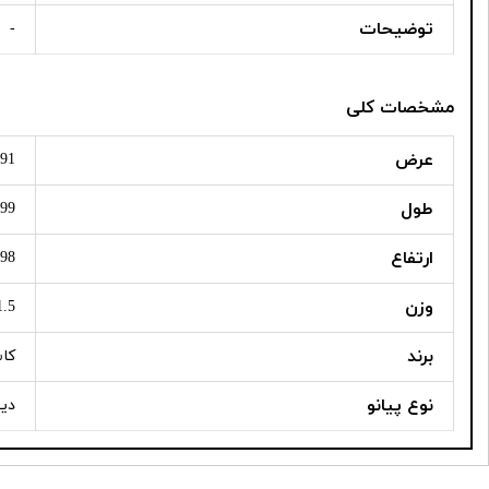
توضیحات
-
مشخصات کلی
عرض
1391 می
طول
299 میلی
ارتفاع
798 میلی
وزن
31.5 کی
برند
کا
نوع پیانو
دی