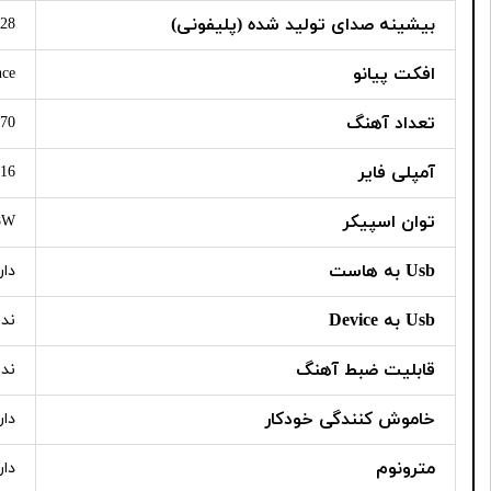
بیشینه صدای تولید شده (پلیفونی)
28
افکت پیانو
nce
تعداد آهنگ
70
آمپلی فایر
16 واتی
توان اسپیکر
8W
Usb به هاست
دار
Usb به Device
ندا
قابلیت ضبط آهنگ
ندا
خاموش کنندگی خودکار
دار
مترونوم
دار