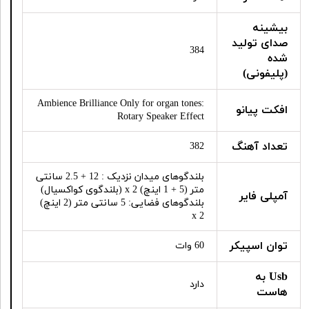
بیشینه
صدای تولید
384
شده
(پلیفونی)
Ambience Brilliance Only for organ tones:
افکت پیانو
Rotary Speaker Effect
تعداد آهنگ
382
بلندگوهای میدان نزدیک : 12 + 2.5 سانتی
متر (5 + 1 اینچ) x 2 (بلندگوی کواکسیال)
آمپلی فایر
بلندگوهای فضایی: 5 سانتی متر (2 اینچ)
x 2
توان اسپیکر
60 وات
Usb به
دارد
هاست