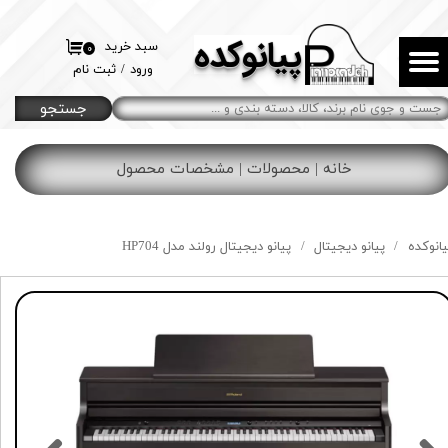
پیانوکده
حساب کاربری من
سبد خرید
۰
ورود
/
ثبت نام
تغییر گذر واژه
جستجو
سفارشات
خانه | محصولات | مشخصات محصول
خروج از حساب کاربری
یانوکده
پیانو دیجیتال
پیانو دیجیتال رولند مدل HP704