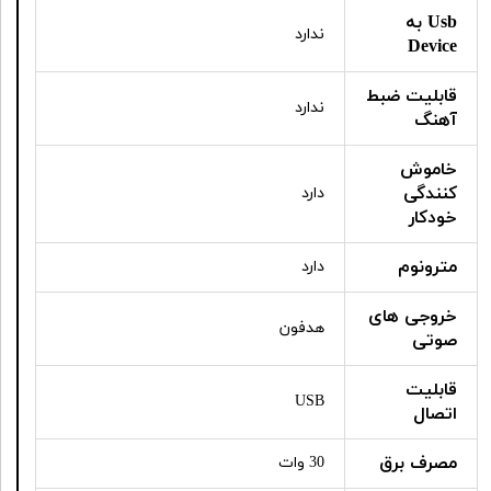
Usb به
ندارد
Device
قابلیت ضبط
ندارد
آهنگ
خاموش
کنندگی
دارد
خودکار
مترونوم
دارد
خروجی های
هدفون
صوتی
قابلیت
USB
اتصال
مصرف برق
30 وات