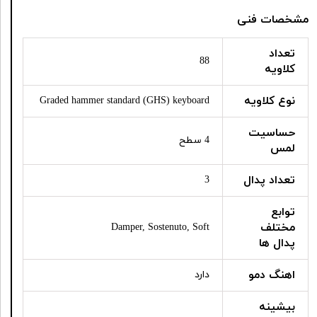
مشخصات فنی
تعداد
88
کلاویه
نوع کلاویه
Graded hammer standard (GHS) keyboard
حساسیت
4 سطح
لمس
تعداد پدال
3
توابع
مختلف
Damper, Sostenuto, Soft
پدال ها
اهنگ دمو
دارد
بیشینه