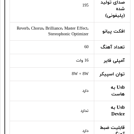
صدای تولید
195
شده
(پلیفونی)
Reverb، Chorus، Brilliance، Master Effect،
افکت پیانو
Stereophonic Optimizer
تعداد آهنگ
60
آمپلی فایر
16 وات
توان اسپیکر
8W + 8W
Usb به
دارد
هاست
Usb به
ندارد
Device
قابلیت ضبط
دارد