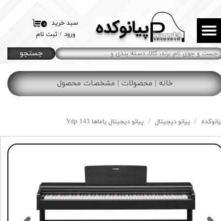
پیانوکده
حساب کاربری من
سبد خرید
۰
ورود
/
ثبت نام
تغییر گذر واژه
جستجو
سفارشات
خانه | محصولات | مشخصات محصول
خروج از حساب کاربری
یانوکده
پیانو دیجیتال
پیانو دیجیتال یاماها Ydp 143