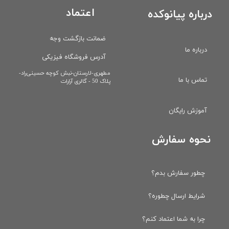
اعتماد
درباره پیانوکده
ضمانت بازگشت وجه
درباره ما
آدرس فروشگاه فیزیکی
​مطهری-لارستان-نبش کوچه حسینی‌راد-
تماس با ما
پلاک 50 - گالری آرارات
آموزش رایگان
نحوه سفارش
چطور سفارش بدم؟
شرایط ارسال چطوره؟
چرا به شما اعتماد کنم؟