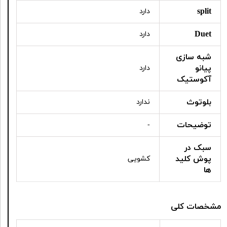
split
دارد
Duet
دارد
شبه سازی
پیانو
دارد
آکوستیک
بلوتوث
ندارد
توضیحات
-
سبک در
پوش کلید
کشویی
ها
مشخصات کلی