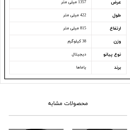
عرض
1357 میلی متر
طول
422 میلی متر
ارتفاع
815 میلی متر
وزن
38 کیلوگرم
نوع پیانو
دیجیتال
برند
یاماها
محصولات مشابه