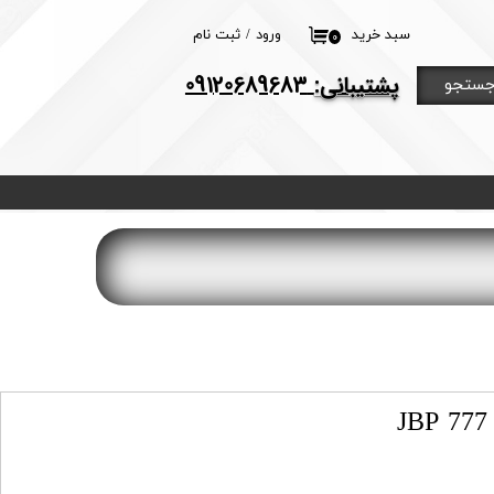
سبد خرید
ورود
/
ثبت نام
۰
حساب کاربری من
​پشتیبانی:
09120689683
ستجو
تغییر گذر واژه
سفارشات
خروج از حساب
کاربری