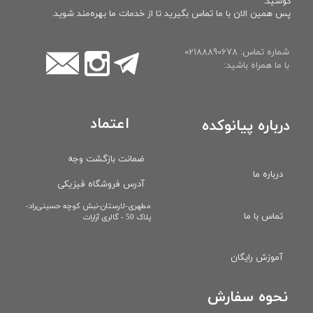
کوشید.
پس همین الان با ما تماس بگیرید تا از خدمات ما بهره‌مند شوید.
شماره تماس: 02188890678
با ما همراه باشید:
اعتماد
درباره پیانوکده
ضمانت بازگشت وجه
درباره ما
آدرس فروشگاه فیزیکی
​مطهری-لارستان-نبش کوچه حسینی‌راد-
تماس با ما
پلاک 50 - گالری آرارات
آموزش رایگان
نحوه سفارش