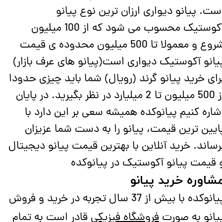
ست. پیانو دیواری ارزان ترین نوع پیانو
آکوستیک محسوب می شود که از 100 میلیون
شروع و معمولا تا 500 میلیون محدوده ی قیمت
یانو آکوستیک دیواری است(پیانو های عرف بازار)
رای خرید پیانو گرند (رویال) شما باید چیزی حدودا
از 500 میلیون تا 2 میلیارد در نظر بگیرید. در پایان
شاره کنیم پیانوکده همیشه سعی بر این دارد با
ایین ترین قیمت، پیانو را به دست شما عزیزان
رساند. خرید آنلاین با بهترین قیمت پیانو دیجیتال
 قیمت پیانو آکوستیک در پیانوکده
شاوره خرید پیانو
پیانوکده با بیش از 37 سال تجربه در خرید و فروش
یانو به صورت
فروشگاه فیزیکی
قادر است به تمام